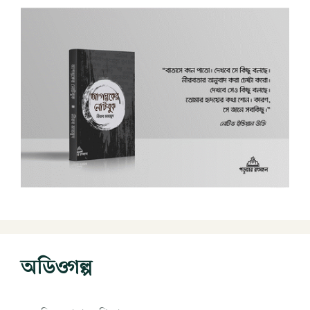
অডিওগল্প