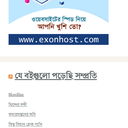
যে বইগুলো পড়েছি সম্প্রতি
Bloodline
ঝিন্দের বন্দী
কুমারসম্ভবের কবি
কিছু বিষাদ হোক পাখি