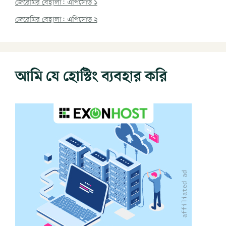
জেরেমির বেহালা: এপিসোড ১
জেরেমির বেহালা: এপিসোড ২
আমি যে হোস্টিং ব্যবহার করি