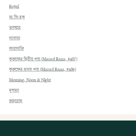
Royal
দ্য সি-হক
ভবঘুরে
লালসা
কারসাজি
কুরুক্ষেত্র দ্বিতীয় খন্ড (Masud Rana, #407)
কুরুক্ষেত্র প্রথম খন্ড (Masud Rana, #406)
Morning, Noon & Night
দুশমন
রুদ্ররোষ