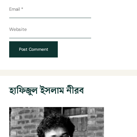
হাফিজুল ইসলাম নীরব