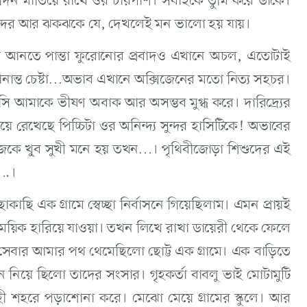
দিন মাতিয়ে রাখে ওর চারপাশ। সবাইকে তুমি করে ডাকে।
 সুন্দর আর ঝকঝকে যে, দেখলেই মন ভালো হয় যায়।
ন আনতে পান্তা ফুরোনোর প্রবাদও এখানে অচল, এতোটাই
ানান্ত চেষ্টা…অভাব এখানে অক্সিজেনের মতো নিত্য সহচর।
াসি আমাকে ভীষণ অবাক আর অসম্ভব মুগ্ধ করে। দারিদ্র্যের
য়ে রেখেছে পিচ্চিটা ওর অনিন্দ্য সুন্দর হাসিটিকে! অভাবের
নিজেকে খু্‌ব সুখী মনে হয় তখন…। পৃথিবীজোড়া শিশুদের এই
….।
ি এক গ্রামে স্বেচ্ছা নির্বাসনে গিয়েছিলাম। এমন প্রায়ই
ময়িক হারিয়ে যাওয়া। তখন লিখে রাখা ডায়েরী থেকে ফেলে
সেবার আমার পথ থেমেছিলো ছোট্ট এক গ্রামে। এক বাড়িতে
 নিয়ে ছিলো তাদের সংসার। গৃহকর্তা বাবলু ভাই মোটামুটি
াহী শহরে পড়াশোনা করে। মেঝো মেয়ে গ্রামের স্কুলে। আর