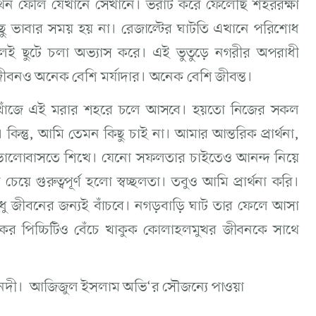
িথিন ফেলি যেখানে সেখানে। ভরাট করে ফেলেছি শহররক্ষা
ু ভাবার সময় হয় না। রেজাল্টের ঘাটতি এখানে পরিশোধ
েবলেই ছুটে চলা অভ্যাস করে। এই ভুতুড়ে নগরীর অপরাধী
ীবনও অনেক বেশি মর্যাদার। অনেক বেশি জীবন্ত।
 খোঁজে এই মরার শহরে চলে আসবে। হয়তো নিজের সকল
কিন্তু, আমি তেমন কিছু চাই না। আমার আন্তরিক প্রার্থনা,
 ভালোবাসতে শিখে। যেনো সফলতার চাইতেও আনন্দ নিয়ে
ে গুরুত্বপূর্ণ হলো স্বচ্ছলতা। তবুও আমি প্রার্থনা করি।
 শুধু জীবনের জন্যই বাঁচবে। নগড়বাড়ি ঘাট তার ফেলে আসা
র পিচ্চিটিও বেঁচে খাকুক কোলাহলমুখর জীবনকে সাথে
না নদী। আজিজুল ইসলাম অভি‘র সৌজন্যে পাওয়া