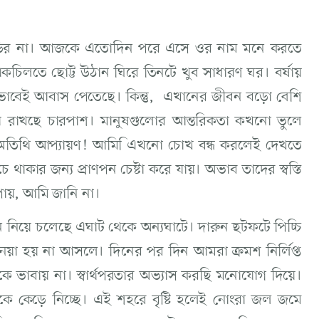
 বাড়ির না। আজকে এতোদিন পরে এসে ওর নাম মনে করতে
একচিলতে ছোট্ট উঠান ঘিরে তিনটে খুব সাধারণ ঘর। বর্ষায়
থায়ীভাবেই আবাস পেতেছে। কিন্তু, এখানের জীবন বড়ো বেশি
তিয়ে রাখছে চারপাশ। মানুষগুলোর আন্তরিকতা কখনো ভুলে
 অতিথি আপ্যায়ণ! আমি িএখনো চোখ বন্ধ করলেই দেখতে
 থাকার জন্য প্রাণপন চেষ্টা করে যায়। অভাব তাদের স্বস্তি
 পায়, আমি জানি না।
িয়ে চলেছে এঘাট থেকে অন্যঘাটে। দারুন ছটফটে পিচ্চি
য়া হয় না আসলে। দিনের পর দিন আমরা ক্রমশ নির্লিপ্ত
ভাবায় না। স্বার্থপরতার অভ্যাস করছি মনোযোগ দিয়ে।
ে কেড়ে নিচ্ছে। এই শহরে বৃষ্টি হলেই নোংরা জল জমে