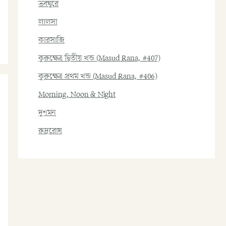
ভবঘুরে
লালসা
কারসাজি
কুরুক্ষেত্র দ্বিতীয় খন্ড (Masud Rana, #407)
কুরুক্ষেত্র প্রথম খন্ড (Masud Rana, #406)
Morning, Noon & Night
দুশমন
রুদ্ররোষ