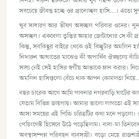
দিনই। দারুন ছটফটে। আমার খুব পছন্দ ওকে। সারা
সবচেয়ে জীবন্ত হচ্ছে ওর প্রানোচ্ছল হাসি…। এতো
খুব সাধারণ আর ভীষণ অসচ্ছল পরিবার ওদের। নু
অসচ্ছল। একবেলা তৃপ্তির আহার জোটানোর সে কী প্র
কিন্তু, সবকিছুর বাইরে থেকে ওই বিচ্ছুটার অমলিন হ
নিদারুন আঘাতের মাঝেও কী অপার্থিব ঔজ্জ্বল্যে বাঁচি
সাধ্য নেই সেই হাসির স্বর্গীয় আভাকে ম্লান করার। 
অমলিন হাসিগুলো বেঁচে থাক আপন কোমলতা নিয়ে
বছর চারেক আগে আমি পাবনার নগরবাড়ি ঘাটের কাছাকাছ
যেতাম বিভিন্ন জায়গায়। আমার ভালো লাগতো এই সা
আসা সময়ের এই পিচ্চি চরিত্রটির কথা মনে পড়লো। 
পেয়িংগেস্ট হিসেবে উঠে পড়েছিলাম। বাবা-মা তিনবোন
অবস্থাসম্পন্ন পরিবহন ব্যবসায়ী। বড়ো মেয়ে রাজশ