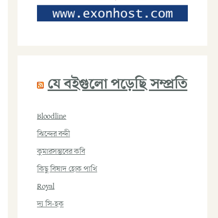
যে বইগুলো পড়েছি সম্প্রতি
Bloodline
ঝিন্দের বন্দী
কুমারসম্ভবের কবি
কিছু বিষাদ হোক পাখি
Royal
দ্য সি-হক