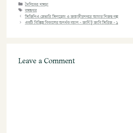
দৈনিকের খসড়া
বসন্তপুর
সিজিপিএ স্লেভারি সিনড্রোম ও জাহাঙ্গীরনগরে আমার নিজস্ব গল্প
একটি বিচ্ছিন্ন বিকালের অনর্থক বয়ান – জার্ণি টু জাবি সিরিজ – ১
Leave a Comment