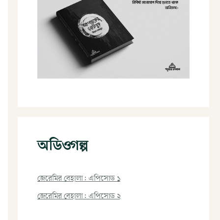
অডিওগল্প
জেরেমির বেহালা: এপিসোড ১
জেরেমির বেহালা: এপিসোড ২