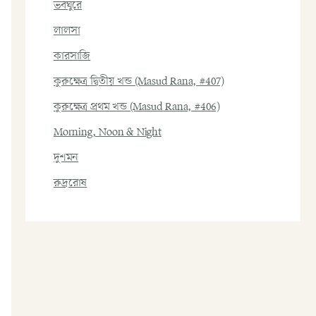
ভবঘুরে
লালসা
কারসাজি
কুরুক্ষেত্র দ্বিতীয় খন্ড (Masud Rana, #407)
কুরুক্ষেত্র প্রথম খন্ড (Masud Rana, #406)
Morning, Noon & Night
দুশমন
রুদ্ররোষ