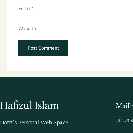
Hafizul Islam
Maili
1341/3 E
Hafiz’s Personal Web Space