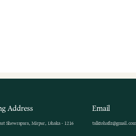
ng Address
Email
ast Shewrapara, Mirpur, Dhaka - 1216
talktohafiz@gmail.co