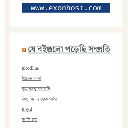
যে বইগুলো পড়েছি সম্প্রতি
Bloodline
ঝিন্দের বন্দী
কুমারসম্ভবের কবি
কিছু বিষাদ হোক পাখি
Royal
দ্য সি-হক