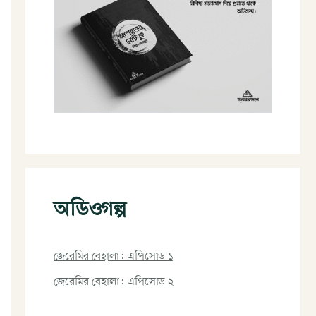
অডিওগল্প
জেরেমির বেহালা: এপিসোড ১
জেরেমির বেহালা: এপিসোড ২