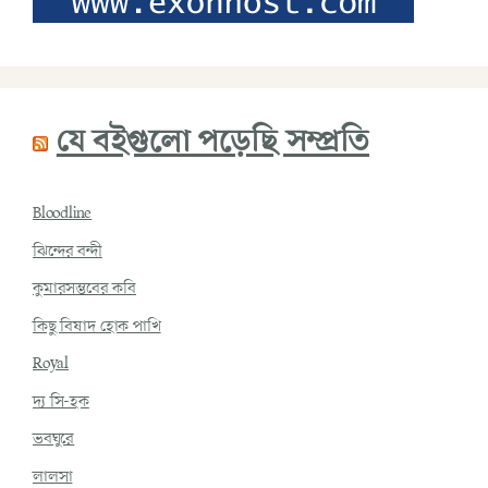
যে বইগুলো পড়েছি সম্প্রতি
Bloodline
ঝিন্দের বন্দী
কুমারসম্ভবের কবি
কিছু বিষাদ হোক পাখি
Royal
দ্য সি-হক
ভবঘুরে
লালসা