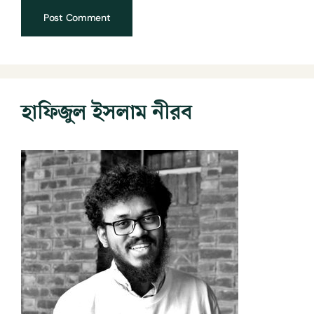
হাফিজুল ইসলাম নীরব