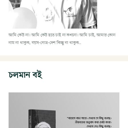
আমি কেউ না। আমি কেউ হতে চাই না কখনো। আমি চাই, আমার কোন
নাম না থাকুক, বয়স-গোত্র-দেশ কিচ্ছু না থাকুক..
চলমান বই