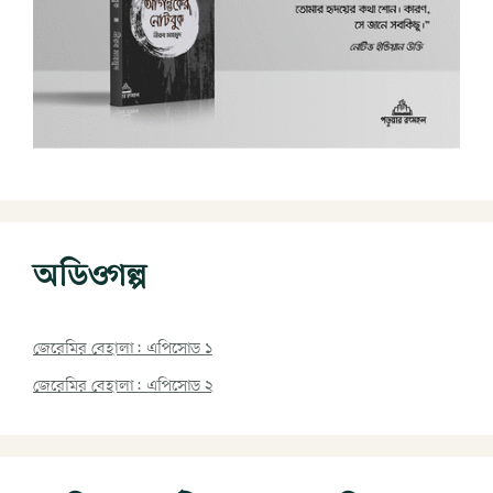
অডিওগল্প
জেরেমির বেহালা: এপিসোড ১
জেরেমির বেহালা: এপিসোড ২