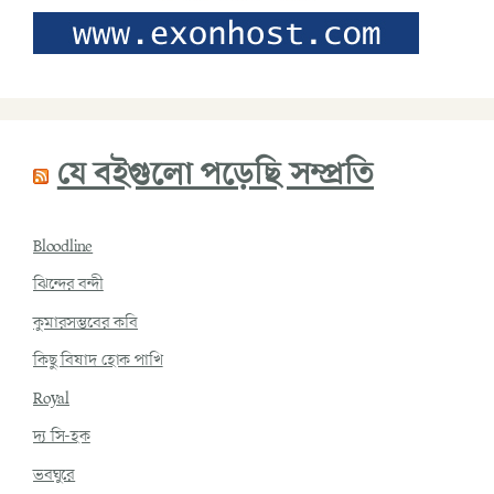
যে বইগুলো পড়েছি সম্প্রতি
Bloodline
ঝিন্দের বন্দী
কুমারসম্ভবের কবি
কিছু বিষাদ হোক পাখি
Royal
দ্য সি-হক
ভবঘুরে