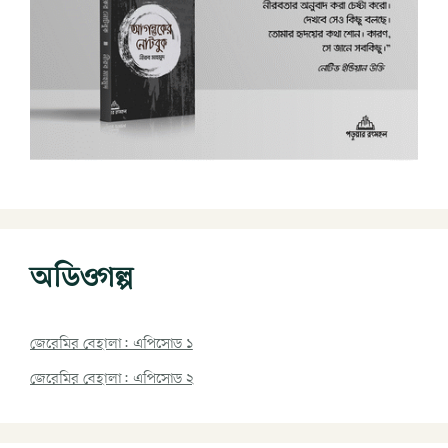
অডিওগল্প
জেরেমির বেহালা: এপিসোড ১
জেরেমির বেহালা: এপিসোড ২