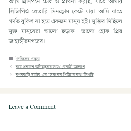
আমি প্রাণপনে চেষ্টা ও প্রার্থনা করছি, যাতে আমার
সিজিপিএ স্লেভারি সিনড্রোম কেটে যায়। আমি যাতে
গর্দভ বুকিশ না হয়ে একজন মানুষ হই। মুক্তির মিছিলে
মুক্ত মানুষেরা আলো ছড়াক। ভালো হোক প্রিয়
জাহাঙ্গীরনগরের।
দৈনিকের খসড়া
নাম প্রকাশে অনিচ্ছুকের সাথে বেনামী আলাপ
নগরবাড়ি ঘাটের এক ‘ভয়ংকর পিচ্চি’র কথা লিখছি
Leave a Comment