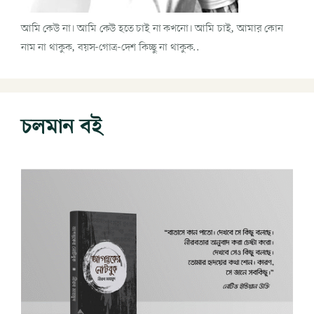
আমি কেউ না। আমি কেউ হতে চাই না কখনো। আমি চাই, আমার কোন
নাম না থাকুক, বয়স-গোত্র-দেশ কিচ্ছু না থাকুক..
চলমান বই