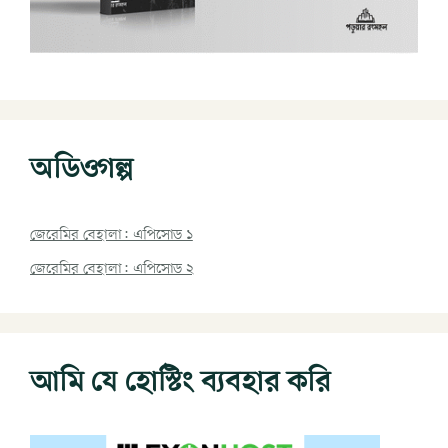
অডিওগল্প
জেরেমির বেহালা: এপিসোড ১
জেরেমির বেহালা: এপিসোড ২
আমি যে হোস্টিং ব্যবহার করি