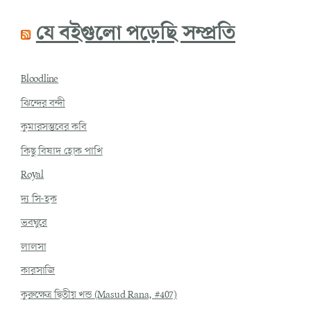
যে বইগুলো পড়েছি সম্প্রতি
Bloodline
ঝিন্দের বন্দী
কুমারসম্ভবের কবি
কিছু বিষাদ হোক পাখি
Royal
দ্য সি-হক
ভবঘুরে
লালসা
কারসাজি
কুরুক্ষেত্র দ্বিতীয় খন্ড (Masud Rana, #407)