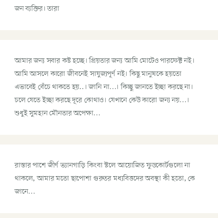
জন ব্যক্তির। তারা
আমার জন্য সবার কষ্ট হচ্ছে। প্রিয়তার জন্য আমি মোটেও পারফেক্ট নই।
আমি আসলে কারো জীবনেই সাযুজ্যপূর্ণ নই। কিছু মানুষকে হয়তো
এভাবেই বেঁচে থাকতে হয়..। জানি না…। কিচ্ছু জানতে ইচ্ছা করছে না।
চলে যেতে ইচ্ছা করছে দূরে কোথাও। যেখানে কেউ কারো জন্য নয়…।
শুধুই সুমহান মৌনতার অপেক্ষা…
রাস্তার পাশে জীর্ণ ভ্যানগাড়ি কিংবা স্টলে আয়োজিত ফুডকোর্টগুলো না
থাকলে, আমার মতো ছাপোশা গুরুতর মধ্যবিত্তদের অবস্থা কী হতো, কে
জানে…