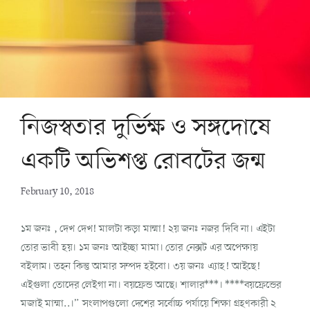
নিজস্বতার দুর্ভিক্ষ ও সঙ্গদোষে
একটি অভিশপ্ত রোবটের জন্ম
February 10, 2018
১ম জনঃ , দেখ দেখ! মালটা কড়া মাম্মা! ২য় জনঃ নজর দিবি না। এইটা
তোর ভাবী হয়। ১ম জনঃ আইচ্ছা মামা। তোর নেক্সট এর অপেক্ষায়
বইলাম। তহন কিন্তু আমার সম্পদ হইবো। ৩য় জনঃ এ্যাহ! আইছে!
এইগুলা তোদের লেইগা না। বয়ফ্রেন্ড আছে। শালার***। ****বয়ফ্রেন্ডের
মজাই মাম্মা..।” সংলাপগুলো দেশের সর্বোচ্চ পর্যায়ে শিক্ষা গ্রহণকারী ২