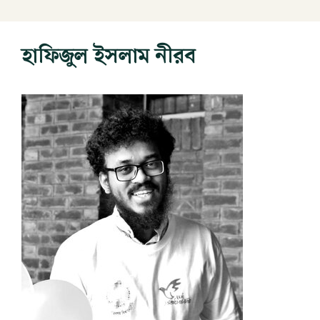
হাফিজুল ইসলাম নীরব