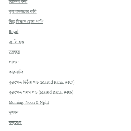
ঝিন্দের বন্দী
কুমারসম্ভবের কবি
কিছু বিষাদ হোক পাখি
Royal
দ্য সি-হক
ভবঘুরে
লালসা
কারসাজি
কুরুক্ষেত্র দ্বিতীয় খন্ড (Masud Rana, #407)
কুরুক্ষেত্র প্রথম খন্ড (Masud Rana, #406)
Morning, Noon & Night
দুশমন
রুদ্ররোষ