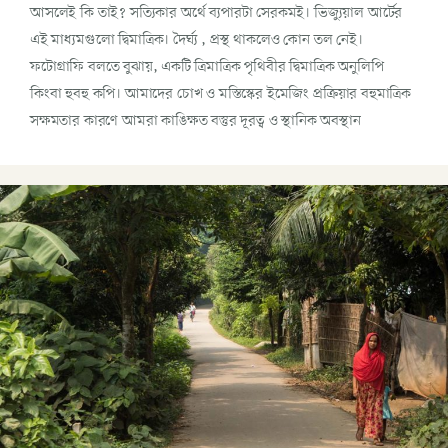
আসলেই কি তাই? সত্যিকার অর্থে ব্যপারটা সেরকমই। ভিজ্যুয়াল আর্টের
এই মাধ্যমগুলো দ্বিমাত্রিক। দৈর্ঘ্য , প্রস্থ থাকলেও কোন তল নেই।
ফটোগ্রাফি বলতে বুঝায়, একটি ত্রিমাত্রিক পৃথিবীর দ্বিমাত্রিক অনুলিপি
কিংবা হুবহু কপি। আমাদের চোখ ও মস্তিস্কের ইমেজিং প্রক্রিয়ার বহুমাত্রিক
সক্ষমতার কারণে আমরা কাঙিক্ষত বস্তুর দূরত্ব ও স্থানিক অবস্থান