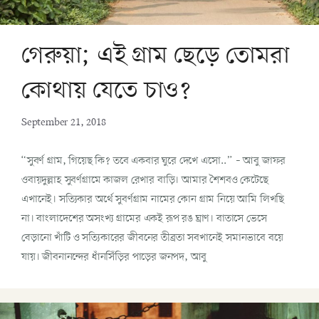
গেরুয়া; এই গ্রাম ছেড়ে তোমরা
কোথায় যেতে চাও?
September 21, 2018
“সুবর্ণ গ্রাম, গিয়েছ কি? তবে একবার ঘুরে দেখে এসো..” – আবু জাফর
ওবায়দুল্লাহ সুবর্ণগ্রামে কাজল রেখার বাড়ি। আমার শৈশবও কেটেছে
এখানেই। সত্যিকার অর্থে সুবর্ণগ্রাম নামের কোন গ্রাম নিয়ে আমি লিখছি
না। বাংলাদেশের অসংখ্য গ্রামের একই রূপ রঙ ঘ্রাণ। বাতাসে ভেসে
বেড়ানো খাঁটি ও সত্যিকারের জীবনের তীব্রতা সবখানেই সমানভাবে বয়ে
যায়। জীবনানন্দের ধাঁনসিঁড়ির পাড়ের জনপদ, আবু