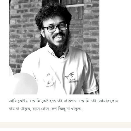
আমি কেউ না। আমি কেউ হতে চাই না কখনো। আমি চাই, আমার কোন
নাম না থাকুক, বয়স-গোত্র-দেশ কিচ্ছু না থাকুক..