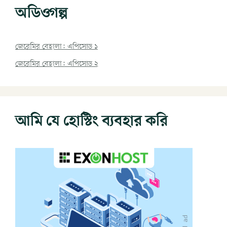
অডিওগল্প
জেরেমির বেহালা: এপিসোড ১
জেরেমির বেহালা: এপিসোড ২
আমি যে হোস্টিং ব্যবহার করি