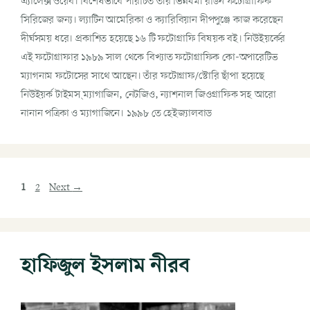
এ্যালেক্স ওয়েব। বিশেষভাবে পরিচিত তাঁর ভিন্নধর্মী রঙিন ফটোগ্রাফিক
সিরিজের জন্য। ল্যাটিন আমেরিকা ও ক্যারিবিয়ান দীপপুঞ্জে কাজ করেছেন
দীর্ঘসময় ধরে। প্রকাশিত হয়েছে ১৬ টি ফটোগ্রাফি বিষয়ক বই। নিউইয়র্কের
এই ফটোগ্রাফার ১৯৮৯ সাল থেকে বিখ্যাত ফটোগ্রাফিক কো-অপারেটিভ
ম্যাগনাম ফটোসের সাথে আছেন। তাঁর ফটোগ্রাফ/স্টোরি ছাঁপা হয়েছে
নিউইয়র্ক টাইমস ্ম্যাগাজিন, নেটজিও, ন্যাশনাল জিওগ্রাফিক সহ আরো
নানান পত্রিকা ও ম্যাগাজিনে। ১৯৯৮ তে হেইজ্যালবাড
1
2
Next
→
হাফিজুল ইসলাম নীরব