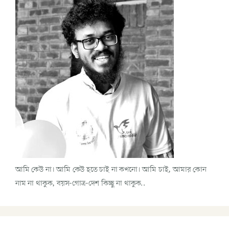
আমি কেউ না। আমি কেউ হতে চাই না কখনো। আমি চাই, আমার কোন
নাম না থাকুক, বয়স-গোত্র-দেশ কিচ্ছু না থাকুক..