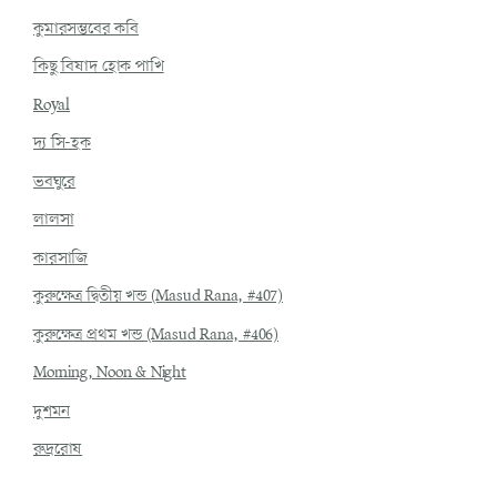
কুমারসম্ভবের কবি
কিছু বিষাদ হোক পাখি
Royal
দ্য সি-হক
ভবঘুরে
লালসা
কারসাজি
কুরুক্ষেত্র দ্বিতীয় খন্ড (Masud Rana, #407)
কুরুক্ষেত্র প্রথম খন্ড (Masud Rana, #406)
Morning, Noon & Night
দুশমন
রুদ্ররোষ