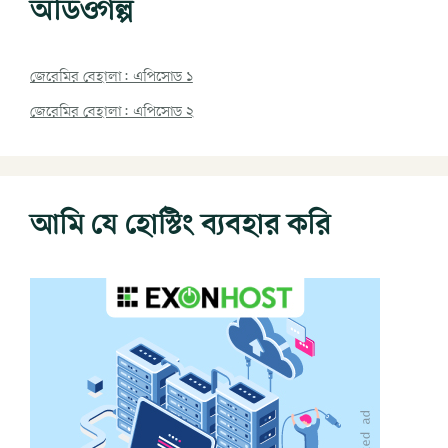
অডিওগল্প
জেরেমির বেহালা: এপিসোড ১
জেরেমির বেহালা: এপিসোড ২
আমি যে হোস্টিং ব্যবহার করি