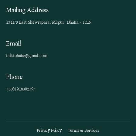
Mailing Address
1341/3 East Shewrapara, Mirpur, Dhaka - 1216
Email
talktohafiz@gmail.com
Phone
+8801918802797
Privacy Policy
Terms & Services