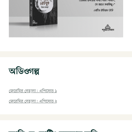
অডিওগল্প
জেরেমির বেহালা: এপিসোড ১
জেরেমির বেহালা: এপিসোড ২