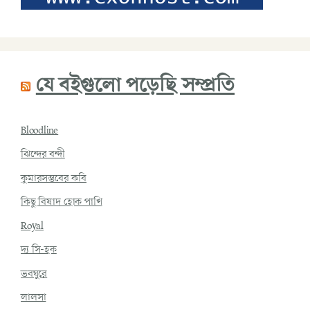
যে বইগুলো পড়েছি সম্প্রতি
Bloodline
ঝিন্দের বন্দী
কুমারসম্ভবের কবি
কিছু বিষাদ হোক পাখি
Royal
দ্য সি-হক
ভবঘুরে
লালসা