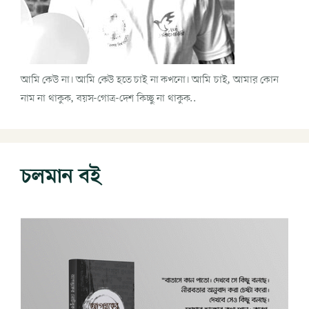
আমি কেউ না। আমি কেউ হতে চাই না কখনো। আমি চাই, আমার কোন
নাম না থাকুক, বয়স-গোত্র-দেশ কিচ্ছু না থাকুক..
চলমান বই