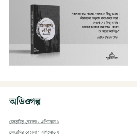
অডিওগল্প
জেরেমির বেহালা: এপিসোড ১
জেরেমির বেহালা: এপিসোড ২