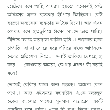
হোটেলে বসে আছি আমরা। হয়তো গতকালই কেউ
অফিসের প্রচন্ড ব্যস্ততায় হাঁপিয়ে উঠছিলো। কেউ
হয়তো অন্যকোন ব্যস্ততায় আটকে ছিলো। আর এখন
কোথায় বসে হাতডুবিয়ে হাঁসের মাংসে ভাত খাচ্ছি।
টিভিতে চলছে মারদাঙ্গা তামিল মুভি..। নায়কের হাতে
চাপাতি। হা হা রে রে করে এগিয়ে যাচ্ছে আপনজন
হত্যার প্রতিশোধ নিতে..। সবাই তাকিয়ে দেখছে হা
করে…। কোথাকার আমরা, কোথায় এখন! কী করছি
বসে!
ভোরেই বেরিয়ে যাবো অন্য গন্তব্যে। অচেনা কোন
পথে..। আজ এইসময়ে বহুপ্রাচীন এ.কে ফজলুল
হকের বাংলোর পাশের সুনসান বাজারের একটি