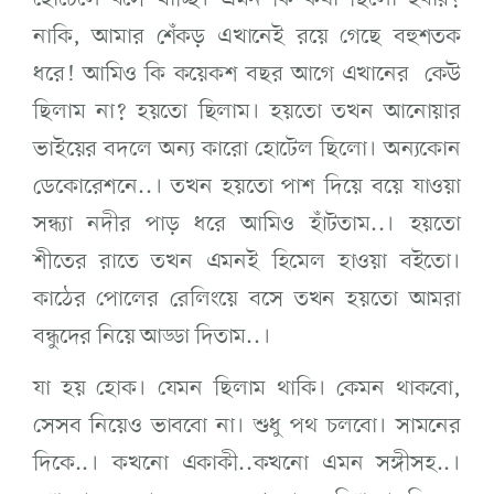
হোটেলে বসে খাচ্ছি। এমন কি কথা ছিলো হবার?
নাকি, আমার শেঁকড় এখানেই রয়ে গেছে বহুশতক
ধরে! আমিও কি কয়েকশ বছর আগে এখানের কেউ
ছিলাম না? হয়তো ছিলাম। হয়তো তখন আনোয়ার
ভাইয়ের বদলে অন্য কারো হোটেল ছিলো। অন্যকোন
ডেকোরেশনে..। তখন হয়তো পাশ দিয়ে বয়ে যাওয়া
সন্ধ্যা নদীর পাড় ধরে আমিও হাঁটতাম..। হয়তো
শীতের রাতে তখন এমনই হিমেল হাওয়া বইতো।
কাঠের পোলের রেলিংয়ে বসে তখন হয়তো আমরা
বন্ধুদের নিয়ে আড্ডা দিতাম..।
যা হয় হোক। যেমন ছিলাম থাকি। কেমন থাকবো,
সেসব নিয়েও ভাববো না। শুধু পথ চলবো। সামনের
দিকে..। কখনো একাকী..কখনো এমন সঙ্গীসহ..।