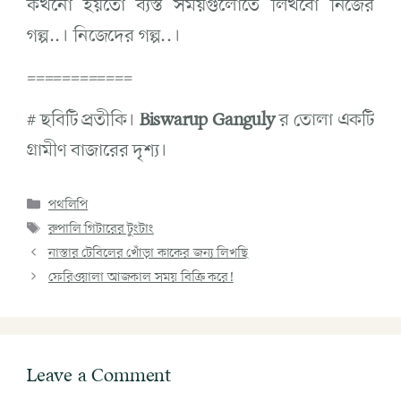
কখনো হয়তো ব্যস্ত সময়গুলোতে লিখবো নিজের
গল্প..। নিজেদের গল্প..।
============
# ছবিটি প্রতীকি।
Biswarup Ganguly
র তোলা একটি
গ্রামীণ বাজারের দৃশ্য।
পথলিপি
রুপালি গিটারের টুংটাং
নাস্তার টেবিলের খোঁড়া কাকের জন্য লিখছি
ফেরিওয়ালা আজকাল সময় বিক্রি করে!
Leave a Comment