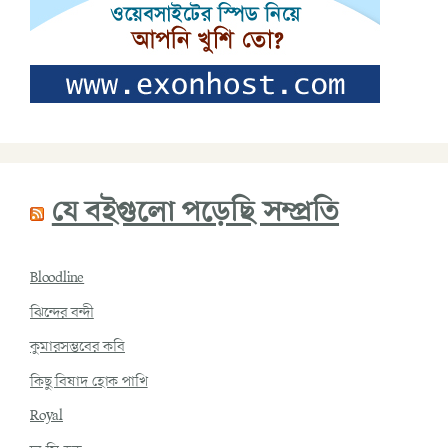
যে বইগুলো পড়েছি সম্প্রতি
Bloodline
ঝিন্দের বন্দী
কুমারসম্ভবের কবি
কিছু বিষাদ হোক পাখি
Royal