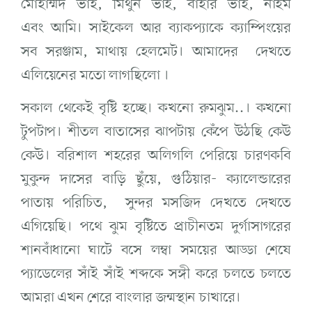
মোহাম্মদ ভাই, মিথুন ভাই, বাহার ভাই, নাইম
এবং আমি। সাইকেল আর ব্যাকপ্যাকে ক্যাম্পিংয়ের
সব সরঞ্জাম, মাথায় হেলমেট। আমাদের দেখতে
এলিয়েনের মতো লাগছিলো ।
সকাল থেকেই বৃষ্টি হচ্ছে। কখনো রুমঝুম..। কখনো
টুপটাপ। শীতল বাতাসের ঝাপটায় কেঁপে উঠছি কেউ
কেউ। বরিশাল শহরের অলিগলি পেরিয়ে চারণকবি
মুকুন্দ দাসের বাড়ি ছুঁয়ে, গুঠিয়ার- ক্যালেন্ডারের
পাতায় পরিচিত, সুন্দর মসজিদ দেখতে দেখতে
এগিয়েছি। পথে ঝুম বৃষ্টিতে প্রাচীনতম দুর্গাসাগরের
শানবাঁধানো ঘাটে বসে লম্বা সময়ের আড্ডা শেষে
প্যাডেলের সাঁই সাঁই শব্দকে সঙ্গী করে চলতে চলতে
আমরা এখন শেরে বাংলার জন্মস্থান চাখারে।