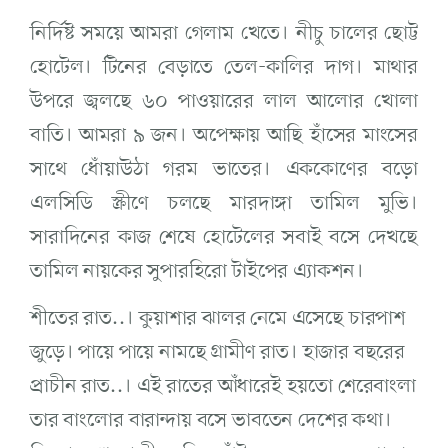
নির্দিষ্ট সময়ে আমরা গেলাম খেতে। নীচু চালের ছোট্ট
হোটেল। টিনের বেড়াতে তেল-কালির দাগ। মাথার
উপরে জ্বলছে ৬০ পাওয়ারের লাল আলোর খোলা
বাতি। আমরা ৯ জন। অপেক্ষায় আছি হাঁসের মাংসের
সাথে ধোঁয়াউঠা গরম ভাতের। এককোণের বড়ো
এলসিডি স্ক্রীণে চলছে মারদাঙ্গা তামিল মুভি।
সারাদিনের কাজ শেষে হোটেলের সবাই বসে দেখছে
তামিল নায়কের সুপারহিরো টাইপের এ্যাকশন।
শীতের রাত..। কুয়াশার ঝালর নেমে এসেছে চারপাশ
জুড়ে। পায়ে পায়ে নামছে গ্রামীণ রাত। হাজার বছরের
প্রাচীন রাত..। এই রাতের আঁধারেই হয়তো শেরেবাংলা
তার বাংলোর বারান্দায় বসে ভাবতেন দেশের কথা।