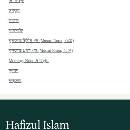
দ্য সি-হক
ভবঘুরে
লালসা
কারসাজি
কুরুক্ষেত্র দ্বিতীয় খন্ড (Masud Rana, #407)
কুরুক্ষেত্র প্রথম খন্ড (Masud Rana, #406)
Morning, Noon & Night
দুশমন
রুদ্ররোষ
Hafizul Islam