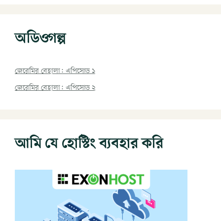
অডিওগল্প
জেরেমির বেহালা: এপিসোড ১
জেরেমির বেহালা: এপিসোড ২
আমি যে হোস্টিং ব্যবহার করি