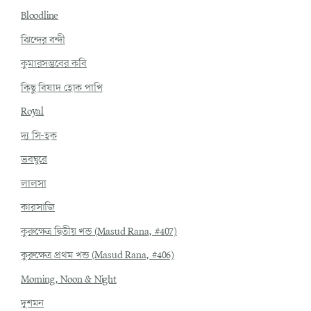
Bloodline
ঝিন্দের বন্দী
কুমারসম্ভবের কবি
কিছু বিষাদ হোক পাখি
Royal
দ্য সি-হক
ভবঘুরে
লালসা
কারসাজি
কুরুক্ষেত্র দ্বিতীয় খন্ড (Masud Rana, #407)
কুরুক্ষেত্র প্রথম খন্ড (Masud Rana, #406)
Morning, Noon & Night
দুশমন