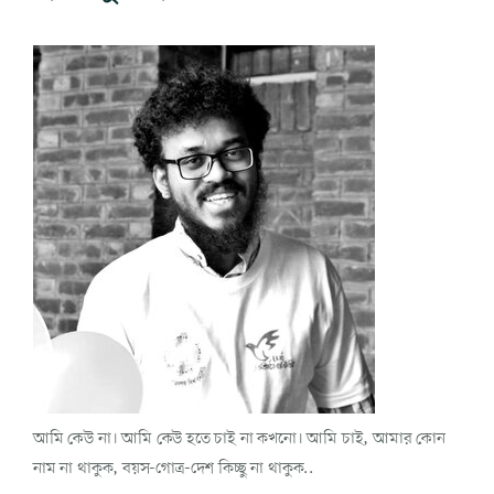
আমি কেউ না। আমি কেউ হতে চাই না কখনো। আমি চাই, আমার কোন
নাম না থাকুক, বয়স-গোত্র-দেশ কিচ্ছু না থাকুক..