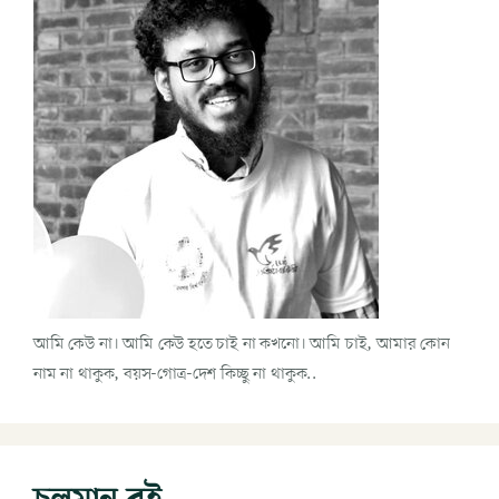
আমি কেউ না। আমি কেউ হতে চাই না কখনো। আমি চাই, আমার কোন
নাম না থাকুক, বয়স-গোত্র-দেশ কিচ্ছু না থাকুক..