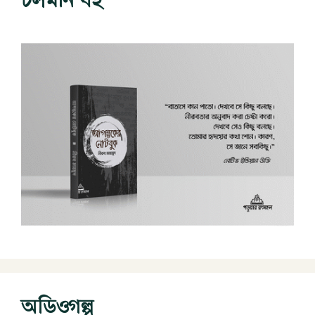
চলমান বই
অডিওগল্প