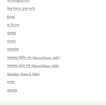
কুমারসম্ভবের কবি
কিছু বিষাদ হোক পাখি
Royal
দ্য সি-হক
ভবঘুরে
লালসা
কারসাজি
কুরুক্ষেত্র দ্বিতীয় খন্ড (Masud Rana, #407)
কুরুক্ষেত্র প্রথম খন্ড (Masud Rana, #406)
Morning, Noon & Night
দুশমন
রুদ্ররোষ