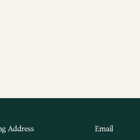
ng Address
Email