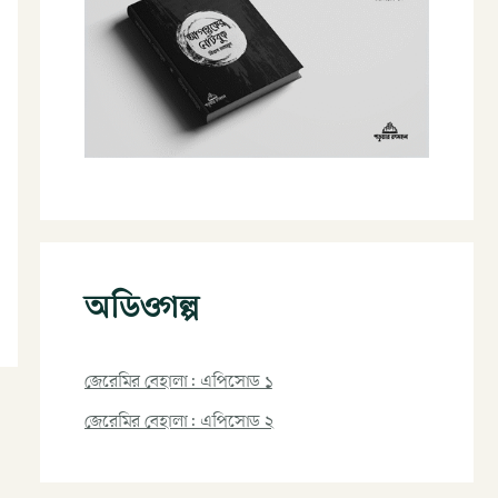
অডিওগল্প
জেরেমির বেহালা: এপিসোড ১
জেরেমির বেহালা: এপিসোড ২