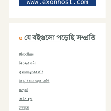
যে বইগুলো পড়েছি সম্প্রতি
Bloodline
ঝিন্দের বন্দী
কুমারসম্ভবের কবি
কিছু বিষাদ হোক পাখি
Royal
দ্য সি-হক
ভবঘুরে