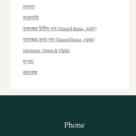
লালসা
কারসাজি
কুরুক্ষেত্র দ্বিতীয় খন্ড (Masud Rana, #407)
কুরুক্ষেত্র প্রথম খন্ড (Masud Rana, #406)
Morning, Noon & Night
দুশমন
রুদ্ররোষ
Phone