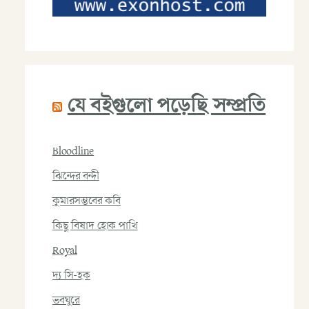
যে বইগুলো পড়েছি সম্প্রতি
Bloodline
ঝিন্দের বন্দী
কুমারসম্ভবের কবি
কিছু বিষাদ হোক পাখি
Royal
দ্য সি-হক
ভবঘুরে