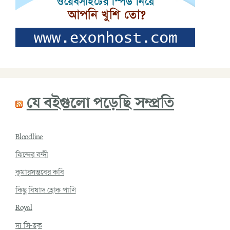
যে বইগুলো পড়েছি সম্প্রতি
Bloodline
ঝিন্দের বন্দী
কুমারসম্ভবের কবি
কিছু বিষাদ হোক পাখি
Royal
দ্য সি-হক