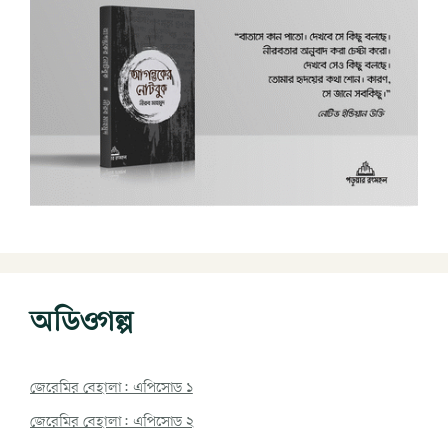
অডিওগল্প
জেরেমির বেহালা: এপিসোড ১
জেরেমির বেহালা: এপিসোড ২