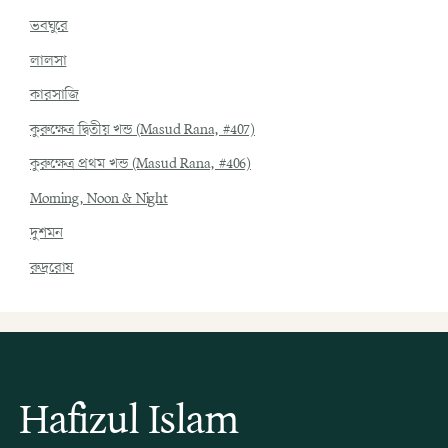
ভবঘুরে
লালসা
কারসাজি
কুরুক্ষেত্র দ্বিতীয় খন্ড (Masud Rana, #407)
কুরুক্ষেত্র প্রথম খন্ড (Masud Rana, #406)
Morning, Noon & Night
দুশমন
রুদ্ররোষ
Hafizul Islam