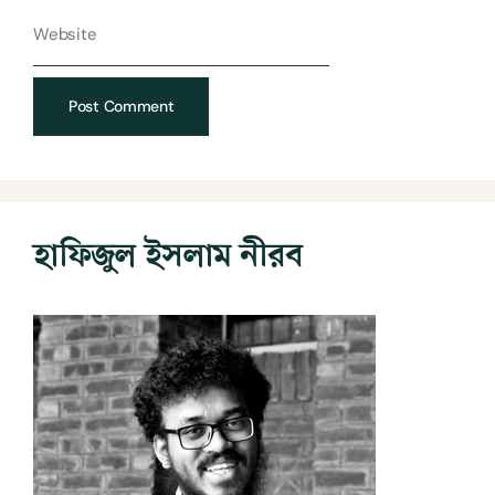
হাফিজুল ইসলাম নীরব