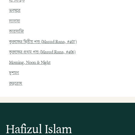
দ্য সি-হক
ভবঘুরে
লালসা
কারসাজি
কুরুক্ষেত্র দ্বিতীয় খন্ড (Masud Rana, #407)
কুরুক্ষেত্র প্রথম খন্ড (Masud Rana, #406)
Morning, Noon & Night
দুশমন
রুদ্ররোষ
Hafizul Islam