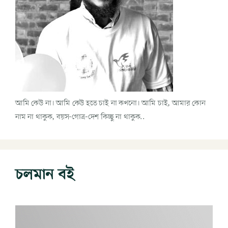
আমি কেউ না। আমি কেউ হতে চাই না কখনো। আমি চাই, আমার কোন
নাম না থাকুক, বয়স-গোত্র-দেশ কিচ্ছু না থাকুক..
চলমান বই