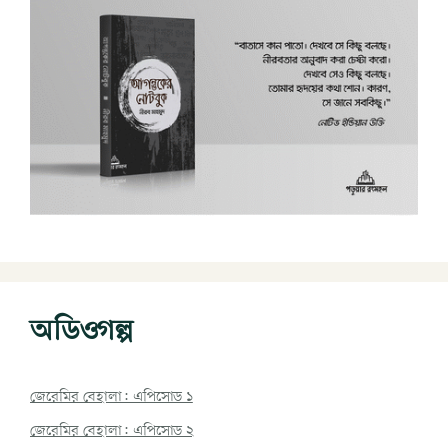
অডিওগল্প
জেরেমির বেহালা: এপিসোড ১
জেরেমির বেহালা: এপিসোড ২