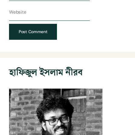
হাফিজুল ইসলাম নীরব