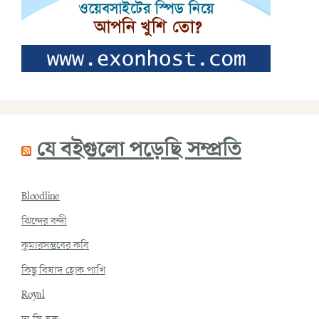
যে বইগুলো পড়েছি সম্প্রতি
Bloodline
ঝিন্দের বন্দী
কুমারসম্ভবের কবি
কিছু বিষাদ হোক পাখি
Royal