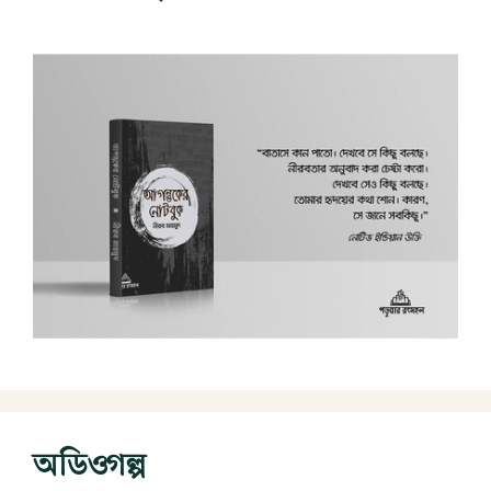
অডিওগল্প