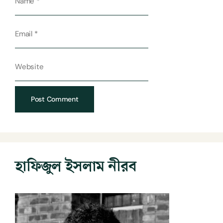
হাফিজুল ইসলাম নীরব