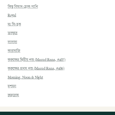
কিছু বিষাদ হোক পাখি
Royal
দ্য সি-হক
ভবঘুরে
লালসা
কারসাজি
কুরুক্ষেত্র দ্বিতীয় খন্ড (Masud Rana, #407)
কুরুক্ষেত্র প্রথম খন্ড (Masud Rana, #406)
Morning, Noon & Night
দুশমন
রুদ্ররোষ