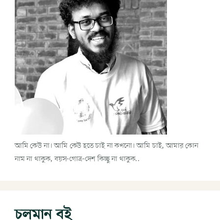
আমি কেউ না। আমি কেউ হতে চাই না কখনো। আমি চাই, আমার কোন
নাম না থাকুক, বয়স-গোত্র-দেশ কিচ্ছু না থাকুক..
চলমান বই