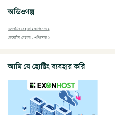
অডিওগল্প
জেরেমির বেহালা: এপিসোড ১
জেরেমির বেহালা: এপিসোড ২
আমি যে হোস্টিং ব্যবহার করি