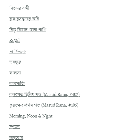
ঝিন্দের বন্দী
কুমারসম্ভবের কবি
কিছু বিষাদ হোক পাখি
Royal
দ্য সি-হক
ভবঘুরে
লালসা
কারসাজি
কুরুক্ষেত্র দ্বিতীয় খন্ড (Masud Rana, #407)
কুরুক্ষেত্র প্রথম খন্ড (Masud Rana, #406)
Morning, Noon & Night
দুশমন
রুদ্ররোষ