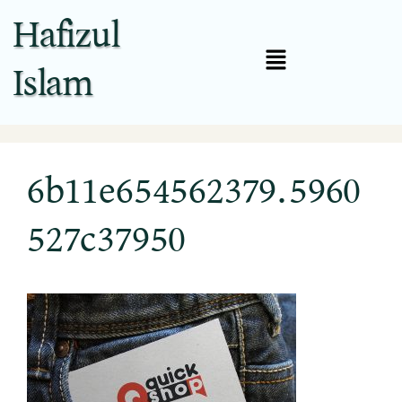
Hafizul
Islam
6b11e654562379.5960
527c37950