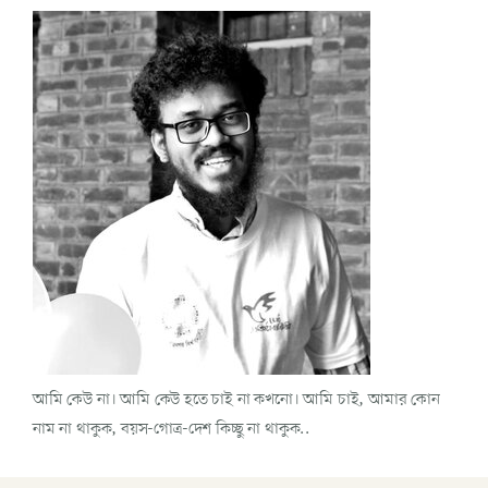
আমি কেউ না। আমি কেউ হতে চাই না কখনো। আমি চাই, আমার কোন
নাম না থাকুক, বয়স-গোত্র-দেশ কিচ্ছু না থাকুক..