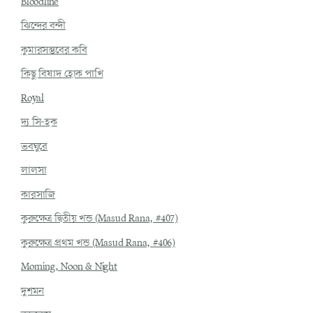
Bloodline
ঝিন্দের বন্দী
কুমারসম্ভবের কবি
কিছু বিষাদ হোক পাখি
Royal
দ্য সি-হক
ভবঘুরে
লালসা
কারসাজি
কুরুক্ষেত্র দ্বিতীয় খন্ড (Masud Rana, #407)
কুরুক্ষেত্র প্রথম খন্ড (Masud Rana, #406)
Morning, Noon & Night
দুশমন