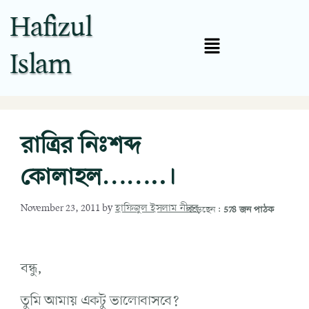
Hafizul
Islam
রাত্রির নিঃশব্দ
কোলাহল……..।
November 23, 2011
by
হাফিজুল ইসলাম নীরব
পড়েছেন:
578 জন পাঠক
বন্ধু,
তুমি আমায় একটু ভালোবাসবে?