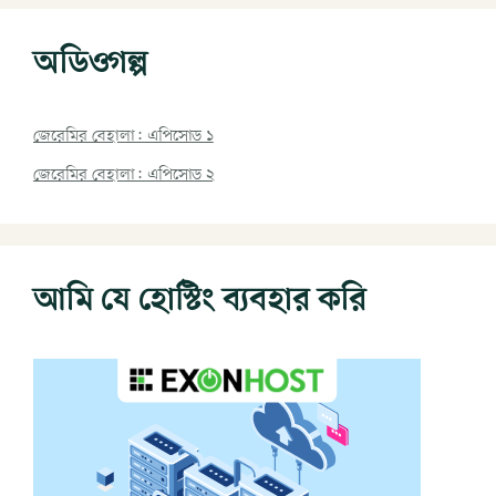
অডিওগল্প
জেরেমির বেহালা: এপিসোড ১
জেরেমির বেহালা: এপিসোড ২
আমি যে হোস্টিং ব্যবহার করি