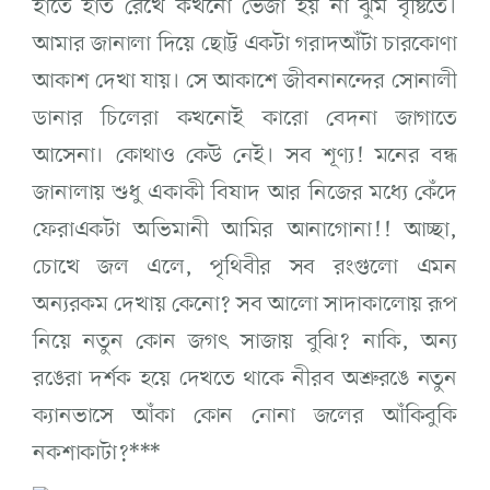
হাতে হাত রেখে কখনো ভেজা হয় না ঝুম বৃষ্টিতে।
আমার জানালা দিয়ে ছোট্ট একটা গরাদআঁটা চারকোণা
আকাশ দেখা যায়। সে আকাশে জীবনানন্দের সোনালী
ডানার চিলেরা কখনোই কারো বেদনা জাগাতে
আসেনা। কোথাও কেউ নেই। সব শূণ্য! মনের বন্ধ
জানালায় শুধু একাকী বিষাদ আর নিজের মধ্যে কেঁদে
ফেরাএকটা অভিমানী আমির আনাগোনা!! আচ্ছা,
চোখে জল এলে, পৃথিবীর সব রংগুলো এমন
অন্যরকম দেখায় কেনো? সব আলো সাদাকালোয় রূপ
নিয়ে নতুন কোন জগৎ সাজায় বুঝি? নাকি, অন্য
রঙেরা দর্শক হয়ে দেখতে থাকে নীরব অশ্রুরঙে নতুন
ক্যানভাসে আঁকা কোন নোনা জলের আঁকিবুকি
নকশাকাটা?***