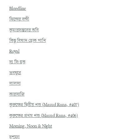
Bloodline
ঝিন্দের বন্দী
কুমারসম্ভবের কবি
কিছু বিষাদ হোক পাখি
Royal
দ্য সি-হক
ভবঘুরে
লালসা
কারসাজি
কুরুক্ষেত্র দ্বিতীয় খন্ড (Masud Rana, #407)
কুরুক্ষেত্র প্রথম খন্ড (Masud Rana, #406)
Morning, Noon & Night
দুশমন