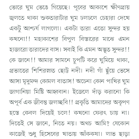
ভোরে ঘুম ভেঙে গিয়েছে। পূবের আকাশে ক্ষীণপ্রায়
জ্বলতে থাকা শুকতারাটার ঘুম ঢলঢলে চেহারা দেখে
একটু আশ্চর্য লাগলো। একটা তারা এতো সুন্দর হয়
কখনো!! মহাকাশের বিপুল বিস্তারের মাঝে এমন
হাজারো তারাদের বাস। সবাই কি এমন অদ্ভূত সুন্দর!!
কে জানে!! আমার সামনে চুপটি করে ঘুমিয়ে থাকা,
প্রভাতের শিশিরস্নাত ছোট্ট নদী। নদী গাঁ ছুঁয়ে ভেসে
আসা মৃদুমন্দ কোমল বাতাস! অচেনা কোন পাখির ঘুম
জাগানিয়া মিষ্টি আহ্ববান। ইজেলে দাঁড় করানো কি
অপূর্ব এক জীবন্ত জলচ্ছবি!! প্রকৃতি আমাদের অকৃপণ
হস্তে কেবল দিয়েই চলে! কখনো ফেরৎ চায় না।
দিতেই সে জানে, নিতে নয়। অথচ আমি? যেকোন
কাজেই শুধু হিসেবের খাতায় আঁককষা। লাভ ছাড়া