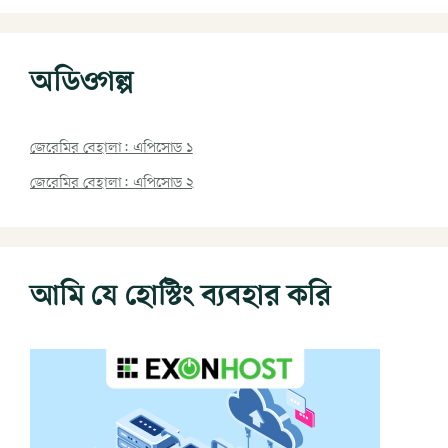
অডিওগল্প
জেরেমির বেহালা: এপিসোড ১
জেরেমির বেহালা: এপিসোড ২
আমি যে হোস্টিং ব্যবহার করি