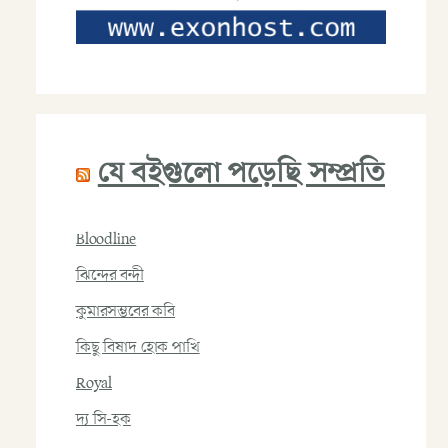
যে বইগুলো পড়েছি সম্প্রতি
Bloodline
ঝিন্দের বন্দী
কুমারসম্ভবের কবি
কিছু বিষাদ হোক পাখি
Royal
দ্য সি-হক