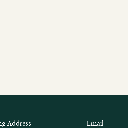
ng Address
Email