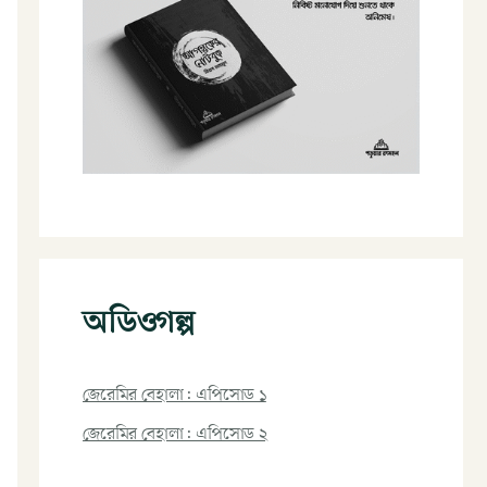
অডিওগল্প
জেরেমির বেহালা: এপিসোড ১
জেরেমির বেহালা: এপিসোড ২