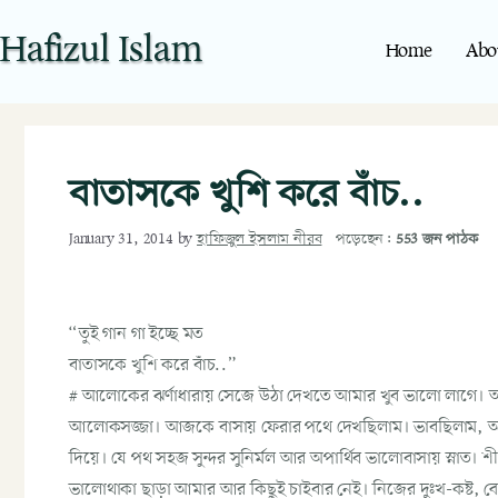
Hafizul Islam
Home
Abo
বাতাসকে খুশি করে বাঁচ..
পড়েছেন:
553 জন পাঠক
January 31, 2014
by
হাফিজুল ইসলাম নীরব
“তুই গান গা ইচ্ছে মত
বাতাসকে খুশি করে বাঁচ..”
# আলোকের ঝর্ণাধারায় সেজে উঠা দেখতে আমার খুব ভালো লাগে। আ
আলোকসজ্জা। আজকে বাসায় ফেরার পথে দেখছিলাম। ভাবছিলাম, আম
দিয়ে। যে পথ সহজ সুন্দর সুনির্মল আর অপার্থিব ভালোবাসায় স্নাত। 
ভালোথাকা ছাড়া আমার আর কিছুই চাইবার নেই। নিজের দুঃখ-কষ্ট, বেদ