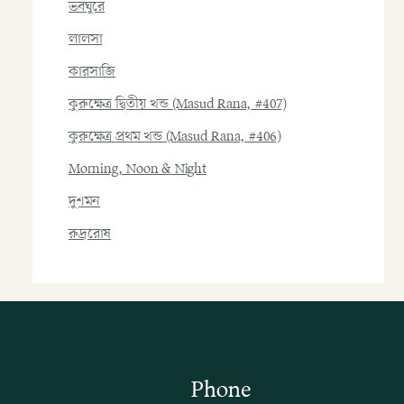
ভবঘুরে
লালসা
কারসাজি
কুরুক্ষেত্র দ্বিতীয় খন্ড (Masud Rana, #407)
কুরুক্ষেত্র প্রথম খন্ড (Masud Rana, #406)
Morning, Noon & Night
দুশমন
রুদ্ররোষ
Phone